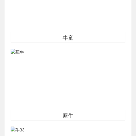
牛童
犀牛