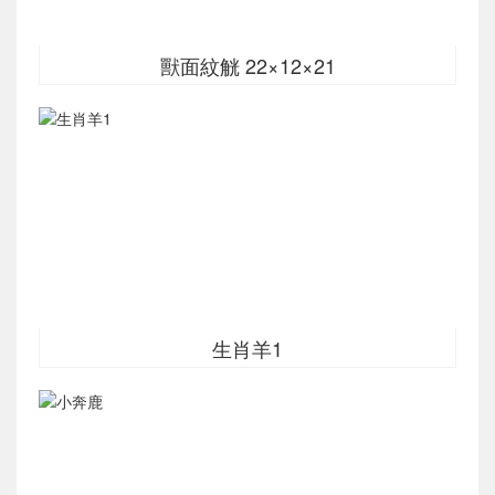
獸面紋觥 22×12×21
生肖羊1