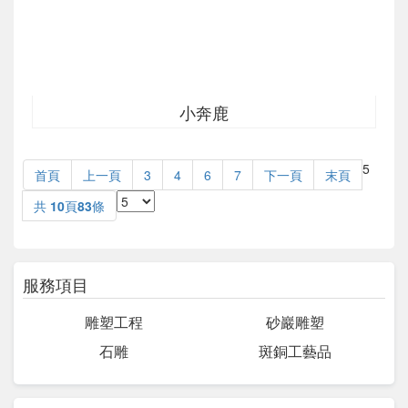
小奔鹿
5
首頁
上一頁
3
4
6
7
下一頁
末頁
共
10
頁
83
條
服務項目
雕塑工程
砂巖雕塑
石雕
斑銅工藝品