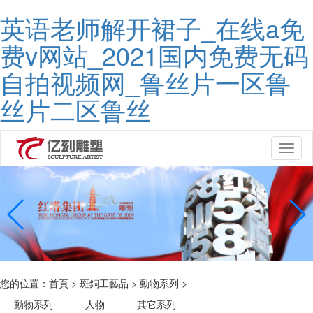
英语老师解开裙子_在线a免
费v网站_2021国内免费无码
自拍视频网_鲁丝片一区鲁
丝片二区鲁丝
Toggl
naviga
您的位置：
首頁
>
斑銅工藝品
>
動物系列
>
動物系列
人物
其它系列