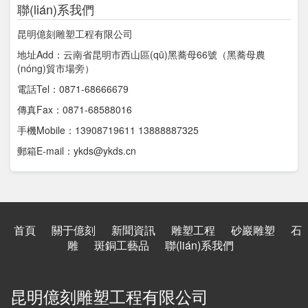
聯(lián)系我們
昆明億刻雕塑工程有限公司
地址Add：云南省昆明市西山區(qū)黑蕎母66號（黑蕎母農
(nóng)貿市場旁）
電話Tel：0871-68666679
傳真Fax：0871-68588016
手機Mobile：13908719611 13888887325
郵箱E-mail：ykds@ykds.cn
首頁
關于億刻
新聞資訊
雕塑工程
砂巖雕塑
石
雕
斑銅工藝品
聯(lián)系我們
昆明億刻雕塑工程有限公司