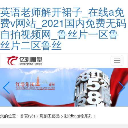
英语老师解开裙子_在线a免
费v网站_2021国内免费无码
自拍视频网_鲁丝片一区鲁
丝片二区鲁丝
Toggl
naviga
您的位置：
首頁(yè)
>
斑銅工藝品
>
動(dòng)物系列
>