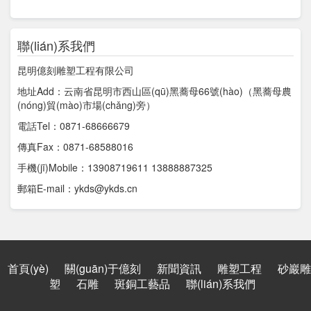
聯(lián)系我們
昆明億刻雕塑工程有限公司
地址Add：云南省昆明市西山區(qū)黑蕎母66號(hào)（黑蕎母農
(nóng)貿(mào)市場(chǎng)旁）
電話Tel：0871-68666679
傳真Fax：0871-68588016
手機(jī)Mobile：13908719611 13888887325
郵箱E-mail：ykds@ykds.cn
首頁(yè)
關(guān)于億刻
新聞資訊
雕塑工程
砂巖雕
塑
石雕
斑銅工藝品
聯(lián)系我們