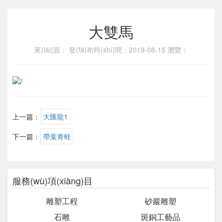
大雙馬
來(lái)源：
發(fā)布時(shí)間：2019-08-15
瀏覽：
上一篇：
大匯龍1
下一篇：
帶葉青蛙
服務(wù)項(xiàng)目
雕塑工程
砂巖雕塑
石雕
斑銅工藝品