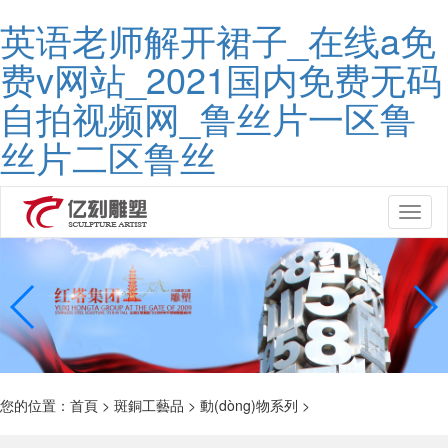
英语老师解开裙子_在线a免
费v网站_2021国内免费无码
自拍视频网_鲁丝片一区鲁
丝片二区鲁丝
Toggl
naviga
您的位置：
首頁
>
斑銅工藝品
>
動(dòng)物系列
>