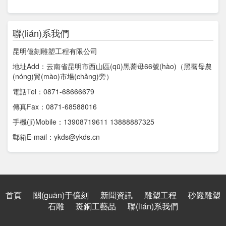
聯(lián)系我們
昆明億刻雕塑工程有限公司
地址Add：云南省昆明市西山區(qū)黑蕎母66號(hào)（黑蕎母農
(nóng)貿(mào)市場(chǎng)旁）
電話Tel：0871-68666679
傳真Fax：0871-68588016
手機(jī)Mobile：13908719611 13888887325
郵箱E-mail：ykds@ykds.cn
首頁
關(guān)于億刻
新聞資訊
雕塑工程
砂巖雕塑
石雕
斑銅工藝品
聯(lián)系我們