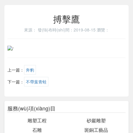
搏擊鷹
來源：
發(fā)布時(shí)間：2019-08-15
瀏覽：
上一篇：
奔豹
下一篇：
不帶葉青蛙
服務(wù)項(xiàng)目
雕塑工程
砂巖雕塑
石雕
斑銅工藝品