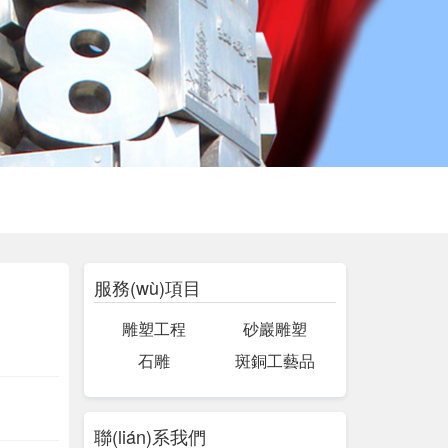
服務(wù)項目
雕塑工程
砂巖雕塑
石雕
斑銅工藝品
聯(lián)系我們