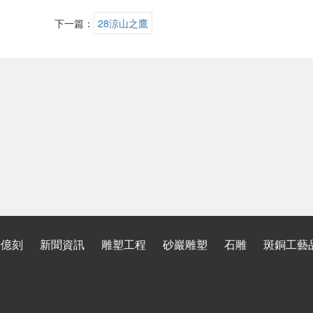
下一篇：
28涼山之鷹
于億刻
新聞資訊
雕塑工程
砂巖雕塑
石雕
斑銅工藝