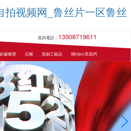
码自拍视频网_鲁丝片一区鲁丝
13908719611
咨詢電話：
砂巖雕塑
石雕
斑銅工藝品
聯(lián)系我們