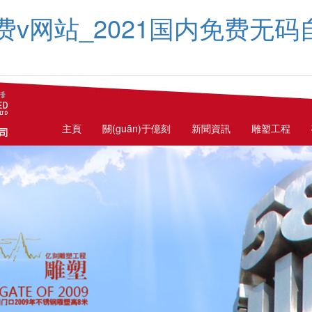
费v网站_2021国内免费无
主頁
關(guān)于億刻
新聞資訊
雕塑工程