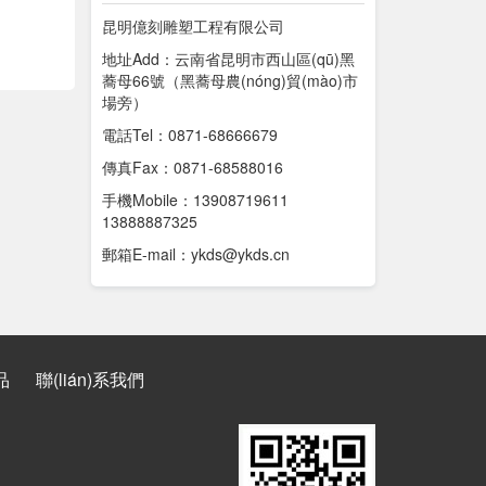
昆明億刻雕塑工程有限公司
地址Add：云南省昆明市西山區(qū)黑
蕎母66號（黑蕎母農(nóng)貿(mào)市
場旁）
電話Tel：0871-68666679
傳真Fax：0871-68588016
手機Mobile：13908719611
13888887325
郵箱E-mail：ykds@ykds.cn
品
聯(lián)系我們