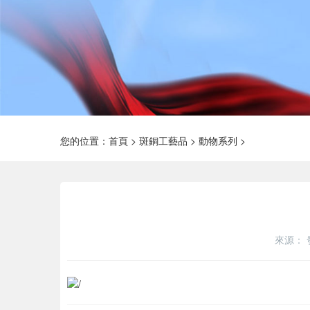
您的位置：
首頁
>
斑銅工藝品
>
動物系列
>
來源：