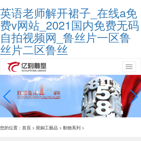
英语老师解开裙子_在线a免
费v网站_2021国内免费无码
自拍视频网_鲁丝片一区鲁
丝片二区鲁丝
Toggl
naviga
您的位置：
首頁
>
斑銅工藝品
>
動物系列
>