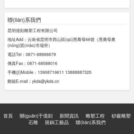
聯(lián)系我們
昆明億刻雕塑工程有限公司
地址Add：云南省昆明市西山區(qū)黑蕎母66號（黑蕎母農
(nóng)貿(mào)市場旁）
電話Tel：0871-68666679
傳真Fax：0871-68588016
手機(jī)Mobile：13908719611 13888887325
郵箱E-mail：ykds@ykds.cn
首頁
關(guān)于億刻
新聞資訊
雕塑工程
砂巖雕塑
石雕
斑銅工藝品
聯(lián)系我們