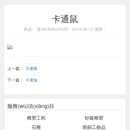
卡通鼠
來源：
發(fā)布時(shí)間：2019-08-15
瀏覽：
上一篇：
卡通猴
下一篇：
卡通兔
服務(wù)項(xiàng)目
雕塑工程
砂巖雕塑
石雕
斑銅工藝品